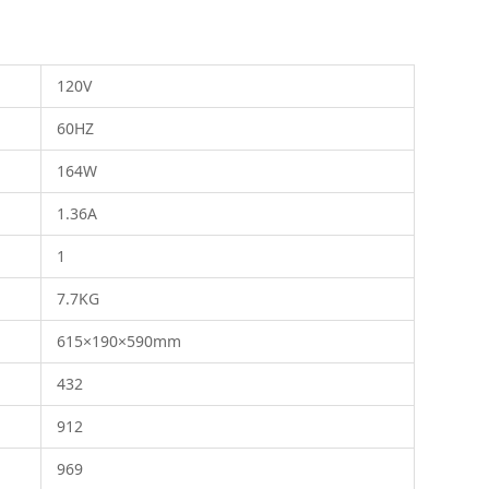
120V
60HZ
164W
1.36A
1
7.7KG
615×190×590mm
432
912
969