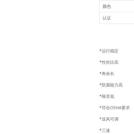
颜色
认证
*运行稳定
*性价比高
*寿命长
*防腐能力高
*噪音低
*符合OSHA要求
*送风可调
*三速